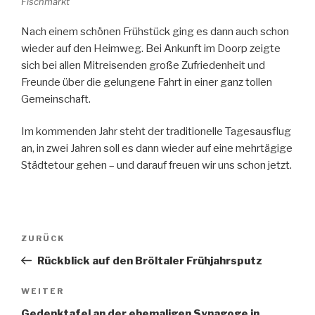
Fischmarkt
Nach einem schönen Frühstück ging es dann auch schon
wieder auf den Heimweg. Bei Ankunft im Doorp zeigte
sich bei allen Mitreisenden große Zufriedenheit und
Freunde über die gelungene Fahrt in einer ganz tollen
Gemeinschaft.
Im kommenden Jahr steht der traditionelle Tagesausflug
an, in zwei Jahren soll es dann wieder auf eine mehrtägige
Städtetour gehen – und darauf freuen wir uns schon jetzt.
Beitragsnavigation
Vorheriger
ZURÜCK
Beitrag
Rückblick auf den Bröltaler Frühjahrsputz
Nächster
WEITER
Beitrag
Gedenktafel an der ehemaligen Synagoge in