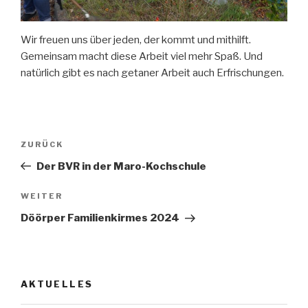
Wir freuen uns über jeden, der kommt und mithilft.
Gemeinsam macht diese Arbeit viel mehr Spaß. Und
natürlich gibt es nach getaner Arbeit auch Erfrischungen.
Beitragsnavigation
Vorheriger
ZURÜCK
Beitrag
Der BVR in der Maro-Kochschule
Nächster
WEITER
Beitrag
Döörper Familienkirmes 2024
AKTUELLES